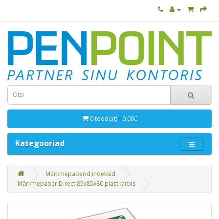
0 toode(t) - 0.00€
Kategooriad
Märkmepaberid,indeksid
Märkmepaber D.rect 85x85x80 plastkarbis