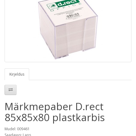
Kirjeldus
Märkmepaber D.rect
85x85x80 plastkarbis
Mudel: 009461
Saadavus: Laos