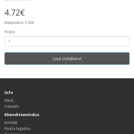
4.72€
Maksudeta: 3.93€
Kogus
Lisa ostukorvi
Info
Meist
Ostuinfo
Klienditeenindus
Kontakt
Kauba tagastus