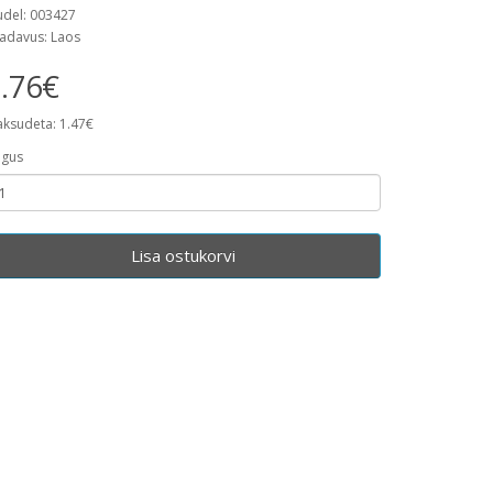
del: 003427
adavus: Laos
.76€
ksudeta: 1.47€
gus
Lisa ostukorvi