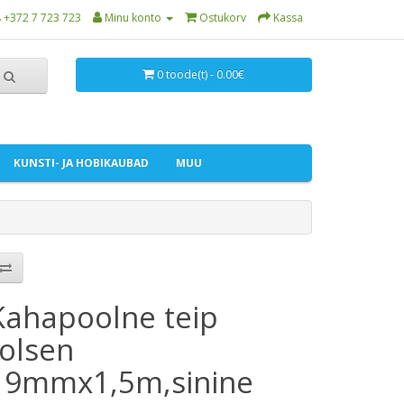
+372 7 723 723
Minu konto
Ostukorv
Kassa
0 toode(t) - 0.00€
KUNSTI- JA HOBIKAUBAD
MUU
Kahapoolne teip
folsen
19mmx1,5m,sinine